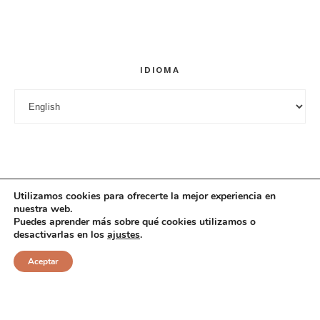
Guarda mi nombre, correo electrónico y web en este
navegador para la próxima vez que comente.
IDIOMA
Idioma
Utilizamos cookies para ofrecerte la mejor experiencia en
nuestra web.
Puedes aprender más sobre qué cookies utilizamos o
desactivarlas en los
ajustes
.
© 2025 Cuciniana. All rights reserved.
Aceptar