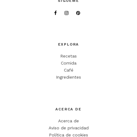
SÍGUEME
Tu dirección de correo electrónico no será publicada.
Los campos
obligatorios están marcados con
*
Comentario
*
EXPLORA
Recetas
Comida
Café
Ingredientes
Nombre
*
ACERCA DE
Correo electrónico
*
Acerca de
Web
Aviso de privacidad
Política de cookies