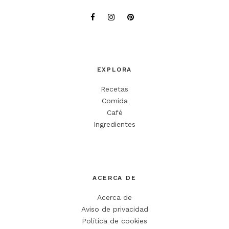
Tu dirección de correo electrónico no será publicada.
Los campos
obligatorios están marcados con
*
Comentario
*
EXPLORA
Recetas
Comida
Café
Ingredientes
Nombre
*
ACERCA DE
Correo electrónico
*
Acerca de
Web
Aviso de privacidad
Política de cookies