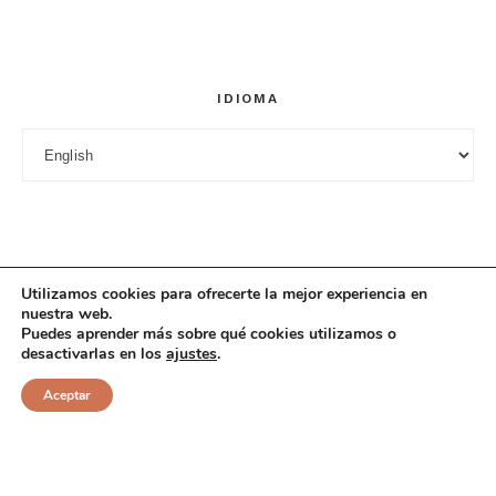
Guarda mi nombre, correo electrónico y web en este
navegador para la próxima vez que comente.
IDIOMA
Idioma
Utilizamos cookies para ofrecerte la mejor experiencia en
nuestra web.
Puedes aprender más sobre qué cookies utilizamos o
desactivarlas en los
ajustes
.
© 2025 Cuciniana. All rights reserved.
Aceptar