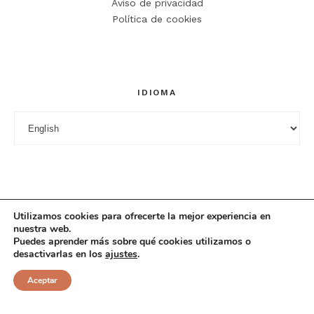
Aviso de privacidad
Política de cookies
Guarda mi nombre, correo electrónico y web en este
navegador para la próxima vez que comente.
IDIOMA
Idioma
Utilizamos cookies para ofrecerte la mejor experiencia en
nuestra web.
Puedes aprender más sobre qué cookies utilizamos o
desactivarlas en los
ajustes
.
© 2025 Cuciniana. All rights reserved.
Aceptar