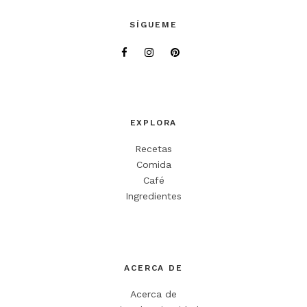
Deja una respuesta
SÍGUEME
Tu dirección de correo electrónico no será publicada.
Los campos
obligatorios están marcados con
*
Comentario
*
EXPLORA
Recetas
Comida
Café
Ingredientes
Nombre
*
ACERCA DE
Correo electrónico
*
Acerca de
Web