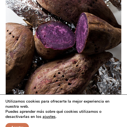
Utilizamos cookies para ofrecerte la mejor experiencia en
Batata morada asada al horno
nuestra web.
Esta sustancia no se encuentra presente en todas las
Puedes aprender más sobre qué cookies utilizamos o
desactivarlas en los
ajustes
.
batatas; depende de factores como la variedad y el
momento de la cosecha, y resulta imposible distinguir