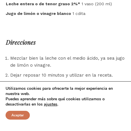
Leche entera o de tenor graso 2%*
1 vaso (200 ml)
Jugo de limón o vinagre blanco
1 cdita
Direcciones
Mezclar bien la leche con el medio ácido, ya sea jugo
de limón o vinagre.
Dejar reposar 10 minutos y utilizar en la receta.
Utilizamos cookies para ofrecerte la mejor experiencia en
nuestra web.
Puedes aprender más sobre qué cookies utilizamos o
*No utilizar leche UHT (ultra pasteurizada) ni leche
desactivarlas en los
ajustes
.
descremada, ya que la primera ha sido sometida a
altas temperaturas y no sirve para cuajar, mientras
Aceptar
que la segunda no posee la cantidad de grasa
suficiente para hacerlo.