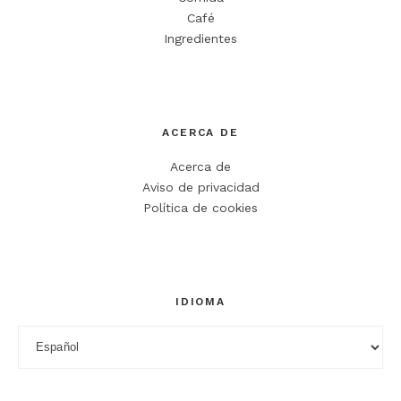
Café
Ingredientes
Nombre
*
ACERCA DE
Correo electrónico
*
Acerca de
Web
Aviso de privacidad
Política de cookies
Guarda mi nombre, correo electrónico y web en este
navegador para la próxima vez que comente.
IDIOMA
Idioma