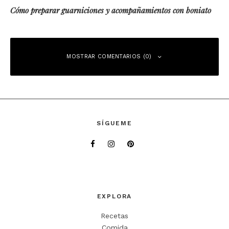
Cómo preparar guarniciones y acompañamientos con boniato
MOSTRAR COMENTARIOS (0)
Deja una respuesta
SÍGUEME
Tu dirección de correo electrónico no será publicada.
Los campos
obligatorios están marcados con
*
Comentario
*
EXPLORA
Recetas
Comida