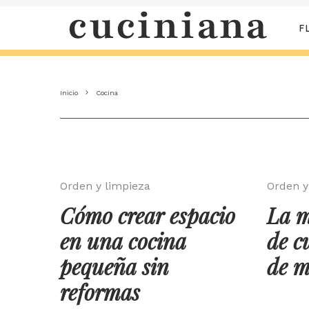
F
Inicio
Cocina
Orden y limpieza
Orden y
Cómo crear espacio
La m
en una cocina
de c
pequeña sin
de m
reformas