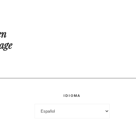
en
age
IDIOMA
Idioma