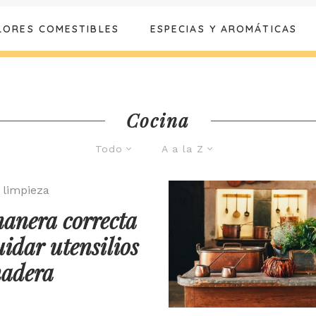
LORES COMESTIBLES
ESPECIAS Y AROMÁTICAS
Cocina
Todo
A a la Z
 limpieza
anera correcta
uidar utensilios
adera