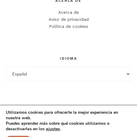
ACERCA DE
Correo electrónico
*
Acerca de
Web
Aviso de privacidad
Política de cookies
Guarda mi nombre, correo electrónico y web en este
navegador para la próxima vez que comente.
IDIOMA
Idioma
Utilizamos cookies para ofrecerte la mejor experiencia en
nuestra web.
Puedes aprender más sobre qué cookies utilizamos o
desactivarlas en los
ajustes
.
© 2025 Cuciniana. All rights reserved.