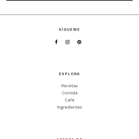
Deja una respuesta
SÍGUEME
Tu dirección de correo electrónico no será publicada.
Los campos
obligatorios están marcados con
*
Comentario
*
EXPLORA
Recetas
Comida
Café
Ingredientes
Nombre
*