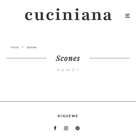
Inicio
Scones
Scones
A a la Z
SÍGUEME