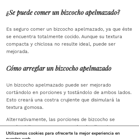
¿Se puede comer un bizcocho apelmazado?
Es seguro comer un bizcocho apelmazado, ya que éste
se encuentra totalmente cocido. Aunque su textura
compacta y chiclosa no resulte ideal, puede ser
mejorada.
Cómo arreglar un bizcocho apelmazado
Un bizcocho apelmazado puede ser mejorado
cortándolo en porciones y tostándolo de ambos lados.
Esto creará una costra crujiente que disimulará la
textura gomosa.
Alternativamente, las porciones de bizcocho se
pueden triturar en un procesador de alimentos para
Utilizamos cookies para ofrecerte la mejor experiencia en
realizar un budín de pan o trufas.
nuestra web.