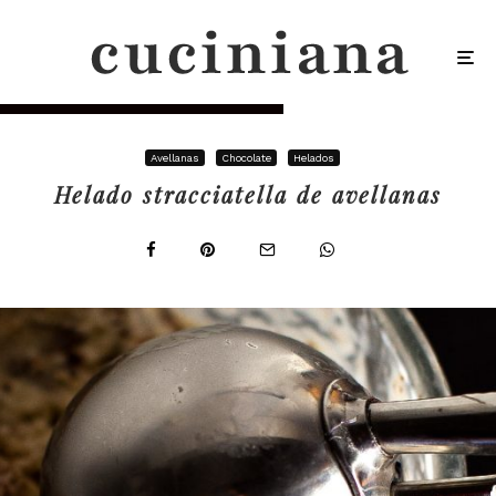
Avellanas
Chocolate
Helados
Helado stracciatella de avellanas