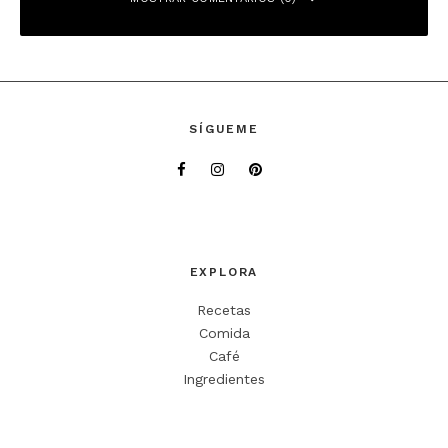
Deja una respuesta
SÍGUEME
Tu dirección de correo electrónico no será publicada.
Los campos
obligatorios están marcados con
*
Comentario
*
EXPLORA
Recetas
Comida
Café
Ingredientes
Nombre
*