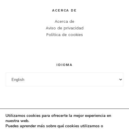
ACERCA DE
Correo electrónico
*
Acerca de
Web
Aviso de privacidad
Política de cookies
Guarda mi nombre, correo electrónico y web en este
navegador para la próxima vez que comente.
IDIOMA
Idioma
Utilizamos cookies para ofrecerte la mejor experiencia en
nuestra web.
Puedes aprender más sobre qué cookies utilizamos o