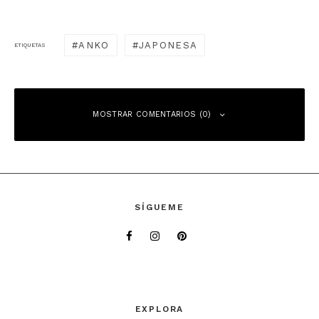
ANKO
JAPONESA
ETIQUETAS
MOSTRAR COMENTARIOS (0)
Deja una respuesta
SÍGUEME
Tu dirección de correo electrónico no será publicada.
Los campos
obligatorios están marcados con
*
Comentario
*
EXPLORA