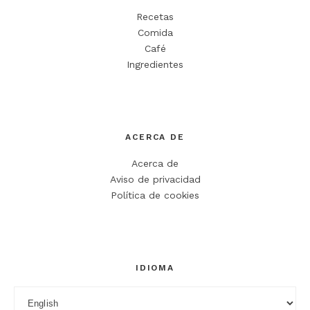
Recetas
Comida
Café
Ingredientes
Nombre
*
ACERCA DE
Correo electrónico
*
Acerca de
Web
Aviso de privacidad
Política de cookies
Guarda mi nombre, correo electrónico y web en este
navegador para la próxima vez que comente.
IDIOMA
Idioma