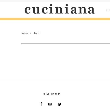
F
Inicio
Maíz
SÍGUEME