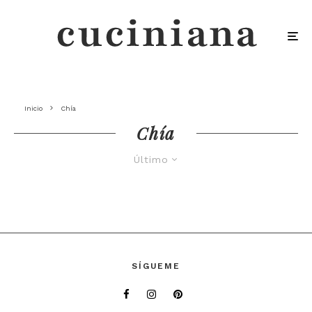
Inicio
Chía
Chía
Último
SÍGUEME