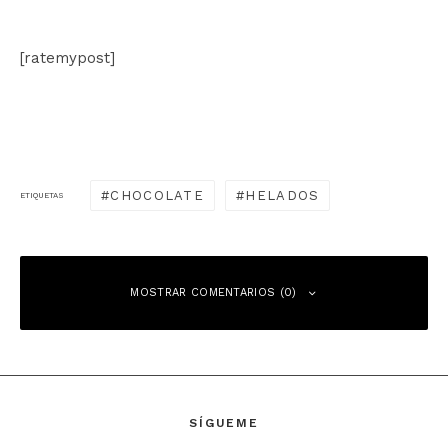
[ratemypost]
CHOCOLATE
HELADOS
ETIQUETAS
MOSTRAR COMENTARIOS (0)
Deja una respuesta
SÍGUEME
Tu dirección de correo electrónico no será publicada.
Los campos