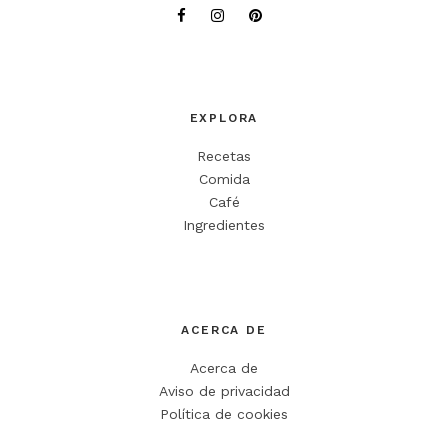
obligatorios están marcados con
*
Comentario
*
EXPLORA
Recetas
Comida
Café
Ingredientes
Nombre
*
ACERCA DE
Correo electrónico
*
Acerca de
Web
Aviso de privacidad
Política de cookies