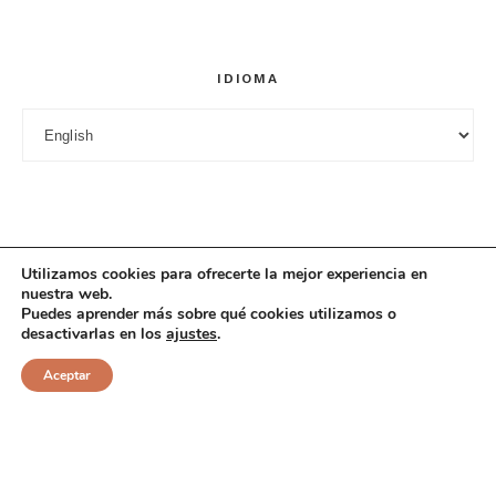
Guarda mi nombre, correo electrónico y web en este
navegador para la próxima vez que comente.
IDIOMA
Idioma
Utilizamos cookies para ofrecerte la mejor experiencia en
nuestra web.
Puedes aprender más sobre qué cookies utilizamos o
desactivarlas en los
ajustes
.
© 2025 Cuciniana. All rights reserved.
Aceptar