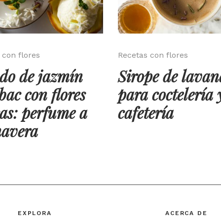
 con flores
Recetas con flores
do de jazmín
Sirope de lava
ac con flores
para coctelería 
cas: perfume a
cafetería
mavera
EXPLORA
ACERCA DE