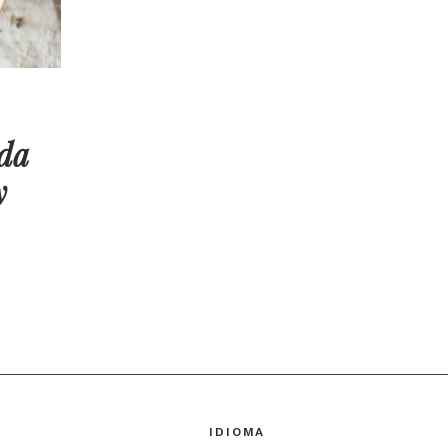
nda
y
IDIOMA