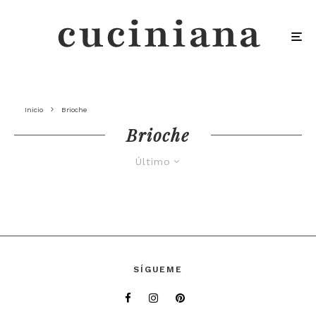
Inicio
Brioche
Brioche
Último
SÍGUEME